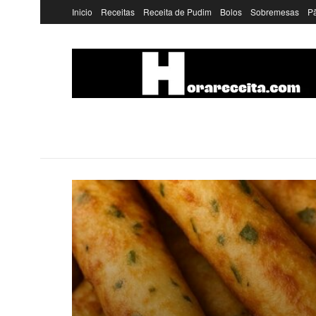
Inicio
Receitas
Receita de Pudim
Bolos
Sobremesas
P