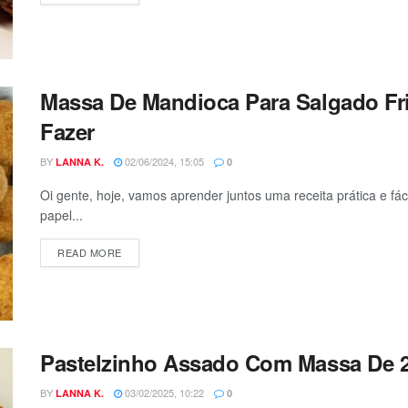
Massa De Mandioca Para Salgado Fri
Fazer
BY
02/06/2024, 15:05
LANNA K.
0
Oi gente, hoje, vamos aprender juntos uma receita prática e f
papel...
DETAILS
READ MORE
Pastelzinho Assado Com Massa De 2 
BY
03/02/2025, 10:22
LANNA K.
0