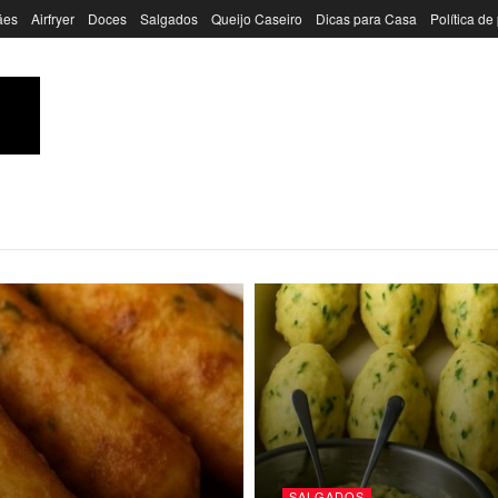
ães
Airfryer
Doces
Salgados
Queijo Caseiro
Dicas para Casa
Política de
SALGADOS