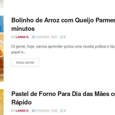
Bolinho de Arroz com Queijo Parmes
minutos
BY
13/05/2024, 19:01
LANNA K.
0
Oi gente, hoje, vamos aprender juntos uma receita prática e f
papel e...
DETAILS
READ MORE
Pastel de Forno Para Dia das Mães c
Rápido
BY
07/05/2024, 15:02
LANNA K.
0