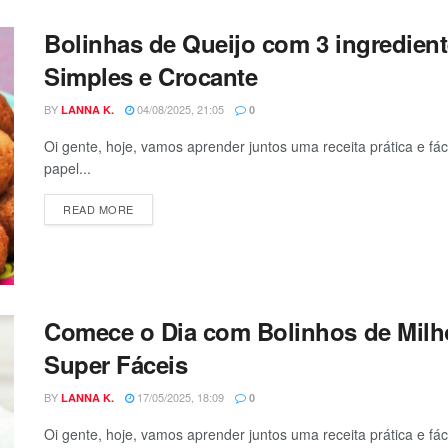
Bolinhas de Queijo com 3 ingredient
Simples e Crocante
BY
04/08/2025, 21:05
LANNA K.
0
Oi gente, hoje, vamos aprender juntos uma receita prática e fá
papel...
DETAILS
READ MORE
Comece o Dia com Bolinhos de Milho
Super Fáceis
BY
17/05/2025, 18:09
LANNA K.
0
Oi gente, hoje, vamos aprender juntos uma receita prática e fáci