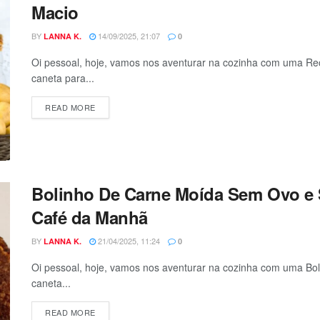
Macio
BY
14/09/2025, 21:07
LANNA K.
0
Oi pessoal, hoje, vamos nos aventurar na cozinha com uma Re
caneta para...
DETAILS
READ MORE
Bolinho De Carne Moída Sem Ovo e 
Café da Manhã
BY
21/04/2025, 11:24
LANNA K.
0
Oi pessoal, hoje, vamos nos aventurar na cozinha com uma B
caneta...
DETAILS
READ MORE