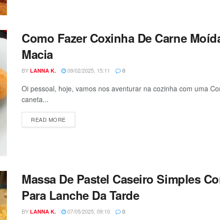
Como Fazer Coxinha De Carne Moída
Macia
BY
09/02/2025, 15:11
LANNA K.
0
Oi pessoal, hoje, vamos nos aventurar na cozinha com uma C
caneta...
DETAILS
READ MORE
Massa De Pastel Caseiro Simples Co
Para Lanche Da Tarde
BY
07/05/2025, 09:10
LANNA K.
0