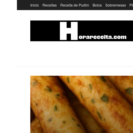
Inicio
Receitas
Receita de Pudim
Bolos
Sobremesas
P