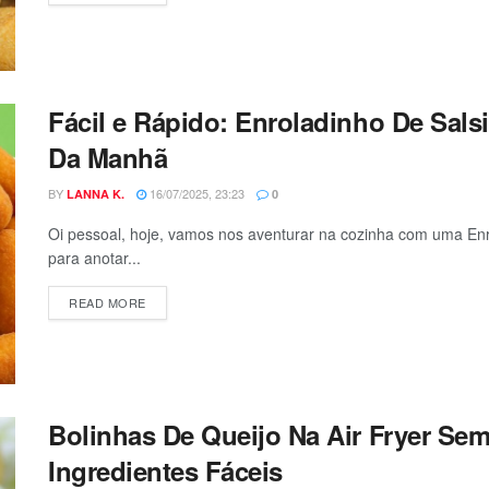
Fácil e Rápido: Enroladinho De Sals
Da Manhã
BY
16/07/2025, 23:23
LANNA K.
0
Oi pessoal, hoje, vamos nos aventurar na cozinha com uma Enr
para anotar...
DETAILS
READ MORE
Bolinhas De Queijo Na Air Fryer Se
Ingredientes Fáceis