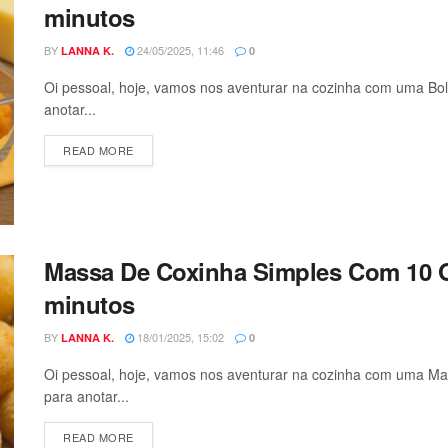
minutos
BY
24/05/2025, 11:46
LANNA K.
0
Oi pessoal, hoje, vamos nos aventurar na cozinha com uma Bol
anotar...
DETAILS
READ MORE
Massa De Coxinha Simples Com 10 
minutos
BY
18/01/2025, 15:02
LANNA K.
0
Oi pessoal, hoje, vamos nos aventurar na cozinha com uma M
para anotar...
DETAILS
READ MORE