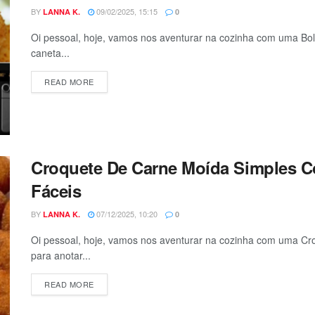
BY
09/02/2025, 15:15
LANNA K.
0
Oi pessoal, hoje, vamos nos aventurar na cozinha com uma Bol
caneta...
DETAILS
READ MORE
Croquete De Carne Moída Simples C
Fáceis
BY
07/12/2025, 10:20
LANNA K.
0
Oi pessoal, hoje, vamos nos aventurar na cozinha com uma C
para anotar...
DETAILS
READ MORE