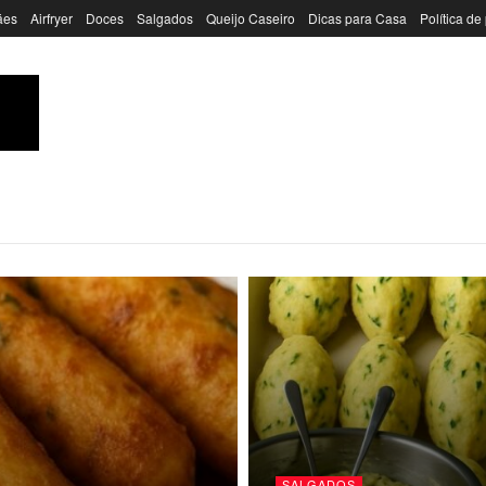
ães
Airfryer
Doces
Salgados
Queijo Caseiro
Dicas para Casa
Política de
SALGADOS