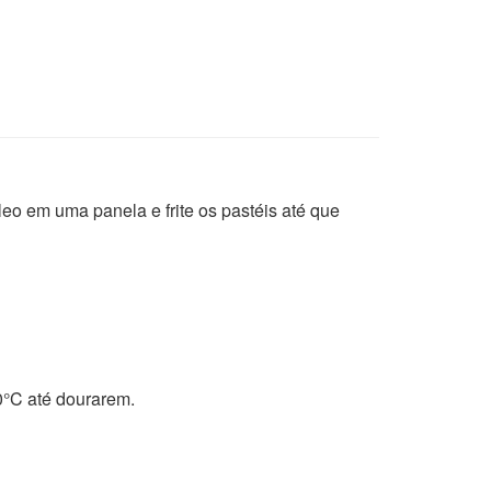
leo em uma panela e frite os pastéis até que
0°C até dourarem.
!