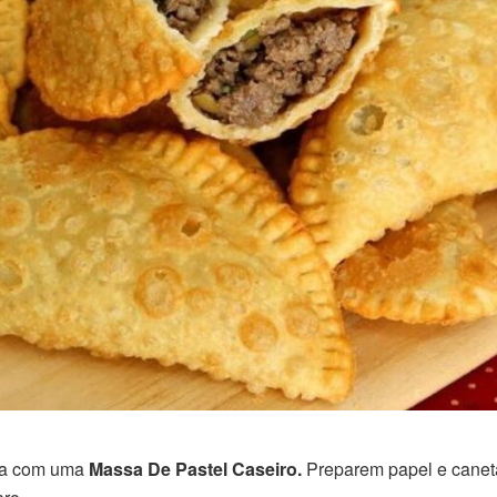
nha com uma
Massa De Pastel Caseiro.
Preparem papel e caneta