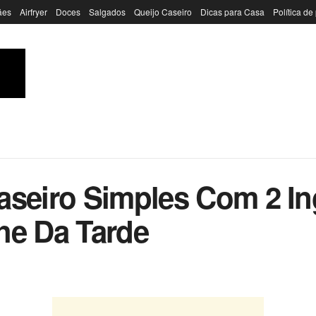
ães
Airfryer
Doces
Salgados
Queijo Caseiro
Dicas para Casa
Política de
aseiro Simples Com 2 I
he Da Tarde