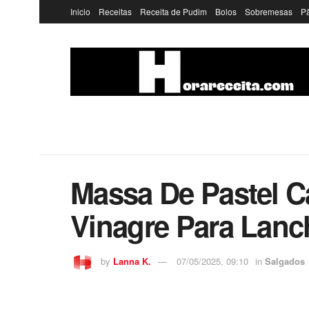
Inicio
Receitas
Receita de Pudim
Bolos
Sobremesas
P
Massa De Pastel C
Vinagre Para Lanc
by
Lanna K.
07/05/2025, 09:10
in
Salgados