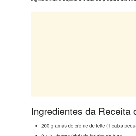
Ingredientes da Receita
200 gramas de creme de leite (1 caixa peq
2 + ½ xícaras (chá) de farinha de trigo