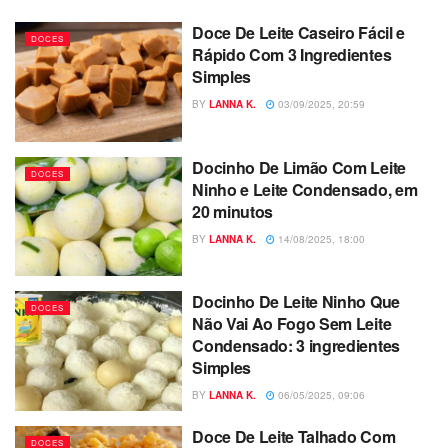
Doce De Leite Caseiro Fácil e
DOCES
Rápido Com 3 Ingredientes
Simples
BY
LANNA K.
03/09/2025, 20:59
Docinho De Limão Com Leite
DOCES
Ninho e Leite Condensado, em
20 minutos
BY
LANNA K.
14/08/2025, 18:00
Docinho De Leite Ninho Que
DOCES
Não Vai Ao Fogo Sem Leite
Condensado: 3 ingredientes
Simples
BY
LANNA K.
06/05/2025, 09:06
Doce De Leite Talhado Com
DOCES