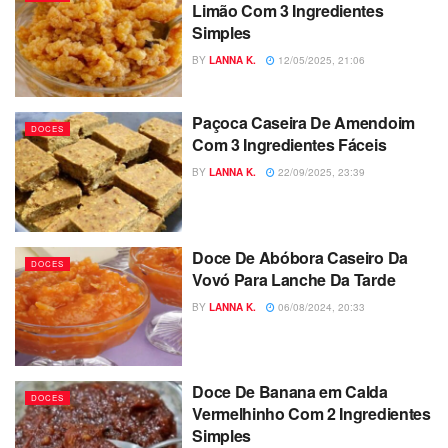
Limão Com 3 Ingredientes
Simples
BY
LANNA K.
12/05/2025, 21:06
Paçoca Caseira De Amendoim
DOCES
Com 3 Ingredientes Fáceis
BY
LANNA K.
22/09/2025, 23:39
Doce De Abóbora Caseiro Da
DOCES
Vovó Para Lanche Da Tarde
BY
LANNA K.
06/08/2024, 20:33
Doce De Banana em Calda
DOCES
Vermelhinho Com 2 Ingredientes
Simples