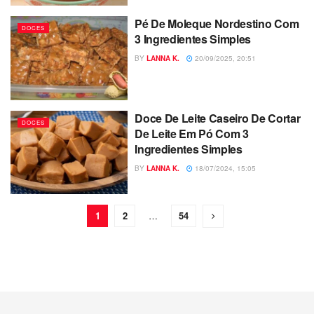
Pé De Moleque Nordestino Com
DOCES
3 Ingredientes Simples
BY
LANNA K.
20/09/2025, 20:51
Doce De Leite Caseiro De Cortar
DOCES
De Leite Em Pó Com 3
Ingredientes Simples
BY
LANNA K.
18/07/2024, 15:05
1
2
…
54