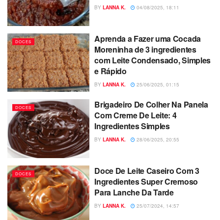
BY
LANNA K.
04/08/2025, 18:11
Aprenda a Fazer uma Cocada
DOCES
Moreninha de 3 ingredientes
com Leite Condensado, Simples
e Rápido
BY
LANNA K.
25/06/2025, 01:15
Brigadeiro De Colher Na Panela
DOCES
Com Creme De Leite: 4
Ingredientes Simples
BY
LANNA K.
28/06/2025, 20:55
Doce De Leite Caseiro Com 3
DOCES
Ingredientes Super Cremoso
Para Lanche Da Tarde
BY
LANNA K.
25/07/2024, 14:57