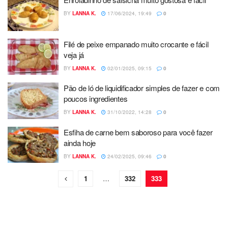
BY
LANNA K.
17/06/2024, 19:49
0
Filé de peixe empanado muito crocante e fácil
veja já
BY
LANNA K.
02/01/2025, 09:15
0
Pão de ló de liquidificador simples de fazer e com
poucos ingredientes
BY
LANNA K.
31/10/2022, 14:28
0
Esfiha de carne bem saboroso para você fazer
ainda hoje
BY
LANNA K.
24/02/2025, 09:46
0
1
…
332
333