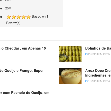
me
25M
ng
Based on
1
Review(s)
ijo Cheddar , em Apenas 10
Bolinhos de B
22/09/2025, 20:55
de Queijo e Frango, Super
Arroz Doce Cr
Ingredientes, 
18/10/2025, 20:54
dor com Recheio de Queijo, em