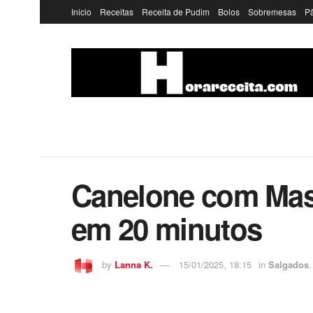
Inicio
Receitas
Receita de Pudim
Bolos
Sobremesas
P
Canelone com Massa
em 20 minutos
by
Lanna K.
15/01/2025, 18:15
in
Salgados