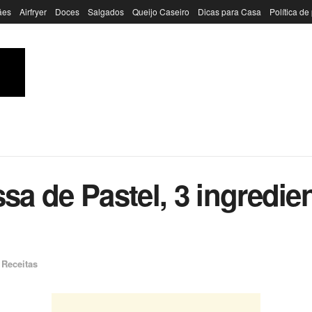
ães
Airfryer
Doces
Salgados
Queijo Caseiro
Dicas para Casa
Política de
 de Pastel, 3 ingredient
,
Receitas