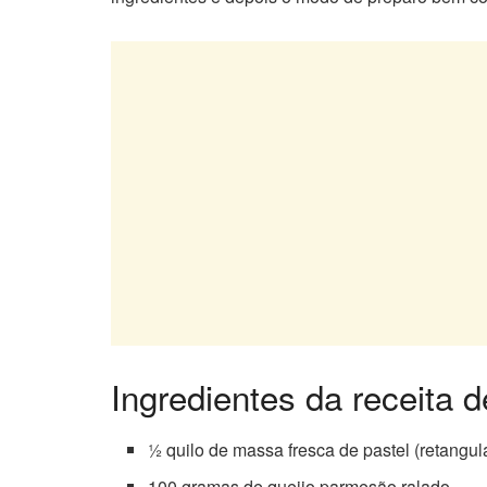
Ingredientes da receita
½ quilo de massa fresca de pastel (retangul
100 gramas de queijo parmesão ralado