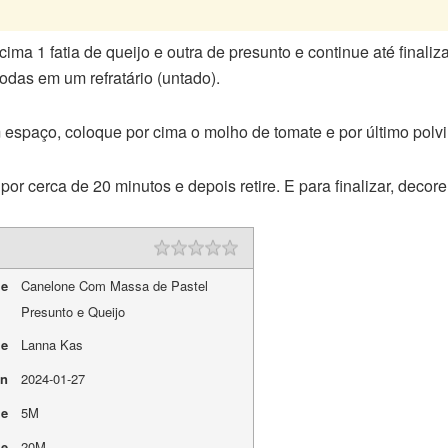
cima 1 fatia de queijo e outra de presunto e continue até finali
odas em um refratário (untado).
 espaço, coloque por cima o molho de tomate e por último polv
or cerca de 20 minutos e depois retire. E para finalizar, decore
me
Canelone Com Massa de Pastel
Presunto e Queijo
me
Lanna Kas
On
2024-01-27
me
5M
me
20M