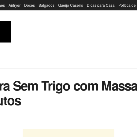
ães
Airfryer
Doces
Salgados
Queijo Caseiro
Dicas para Casa
Política de
ira Sem Trigo com Massa
utos