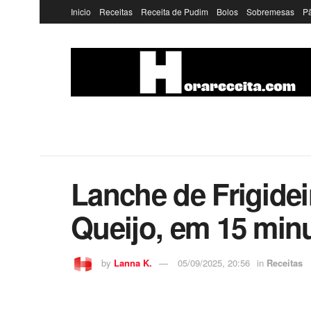
Inicio
Receitas
Receita de Pudim
Bolos
Sobremesas
P
Lanche de Frigide
Queijo, em 15 min
by
Lanna K.
05/09/2025, 20:56
in
Receitas