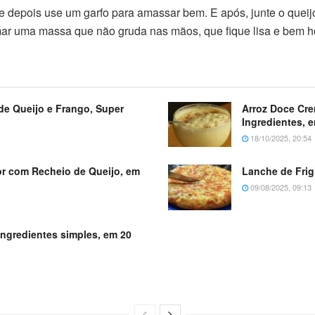
depois use um garfo para amassar bem. E após, junte o queijo,
rmar uma massa que não gruda nas mãos, que fique lisa e bem
de Queijo e Frango, Super
Arroz Doce Cr
Ingredientes, 
18/10/2025, 20:54
dor com Recheio de Queijo, em
Lanche de Frig
09/08/2025, 09:13
ingredientes simples, em 20