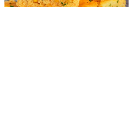
RECEITAS
Torta De Liquidificador De Frango Simples e Fácil Com
Poucos Ingredientes
28/07/2025, 00:51