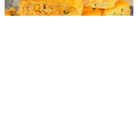
RECEITAS
Torta De Liquidificador De Frango Simples e Fácil Com
Poucos Ingredientes
28/07/2025, 00:51