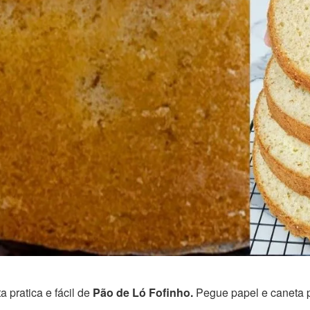
 pratica e fácil de
Pão de Ló Fofinho.
Pegue papel e caneta p