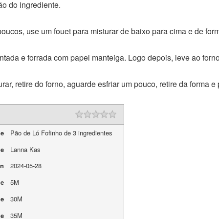
o do ingrediente.
 poucos, use um fouet para misturar de baixo para cima e de for
tada e forrada com papel manteiga. Logo depois, leve ao forno
rar, retire do forno, aguarde esfriar um pouco, retire da forma 
me
Pão de Ló Fofinho de 3 ingredientes
me
Lanna Kas
On
2024-05-28
me
5M
me
30M
me
35M