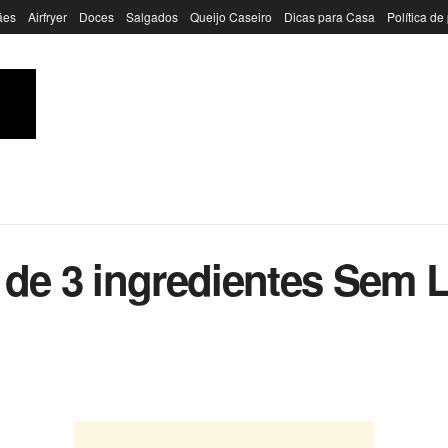
ães
Airfryer
Doces
Salgados
Queijo Caseiro
Dicas para Casa
Política de
de 3 ingredientes Sem L