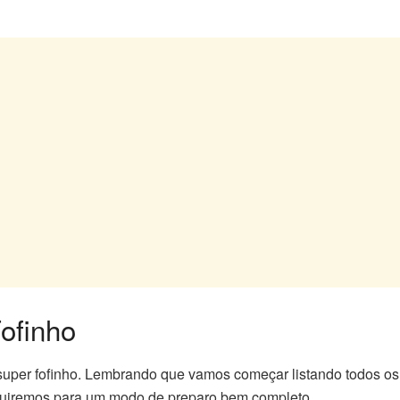
ofinho
a super fofinho. Lembrando que vamos começar listando todos o
seguiremos para um modo de preparo bem completo.