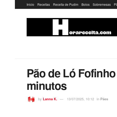
Inicio
Receitas
Receita de Pudim
Bolos
Sobremesas
P
Pão de Ló Fofinho 
minutos
by
Lanna K.
13/07/2025, 10:12
in
Pães