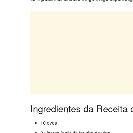
Ingredientes da Receita 
10 ovos
2 xícaras (chá) de farinha de trigo