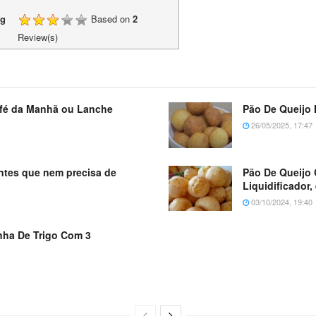
ng
Based on
2
Review(s)
Café da Manhã ou Lanche
Pão De Queijo 
26/05/2025, 17:47
entes que nem precisa de
Pão De Queijo 
Liquidificador
03/10/2024, 19:40
nha De Trigo Com 3