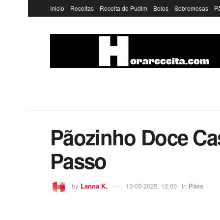
Inicio
Receitas
Receita de Pudim
Bolos
Sobremesas
P
Pãozinho Doce Cas
Passo
by
Lanna K.
13/05/2025, 12:09
in
Pães