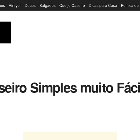
ães
Airfryer
Doces
Salgados
Queijo Caseiro
Dicas para Casa
Política de
eiro Simples muito Fácil