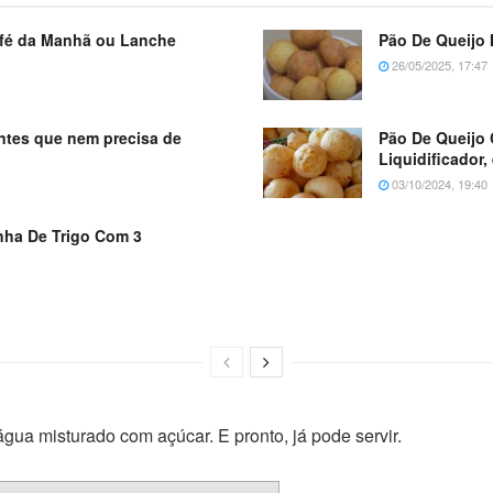
Café da Manhã ou Lanche
Pão De Queijo 
26/05/2025, 17:47
entes que nem precisa de
Pão De Queijo 
Liquidificador
03/10/2024, 19:40
nha De Trigo Com 3
gua misturado com açúcar. E pronto, já pode servir.