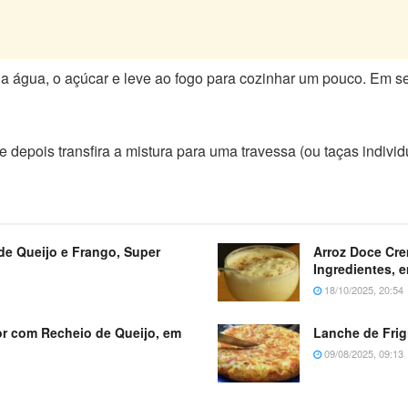
água, o açúcar e leve ao fogo para cozinhar um pouco. Em segu
 depois transfira a mistura para uma travessa (ou taças individ
de Queijo e Frango, Super
Arroz Doce Cr
Ingredientes, 
18/10/2025, 20:54
dor com Recheio de Queijo, em
Lanche de Frig
09/08/2025, 09:13