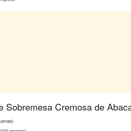
 de Sobremesa Cremosa de Abaca
quenas)
e 395 gramas)