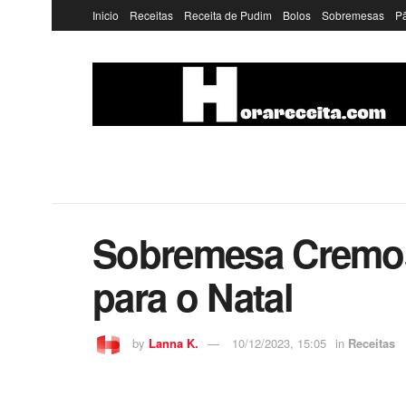
Inicio
Receitas
Receita de Pudim
Bolos
Sobremesas
P
Sobremesa Cremosa
para o Natal
by
Lanna K.
10/12/2023, 15:05
in
Receitas