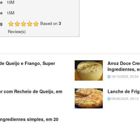
me
10M
me
15M
ng
Based on
3
Review(s)
de Queijo e Frango, Super
Arroz Doce Cr
Ingredientes, 
18/10/2025, 20:54
dor com Recheio de Queijo, em
Lanche de Frig
09/08/2025, 09:13
ingredientes simples, em 20