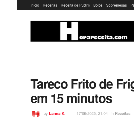
Inicio
Receitas
Receita de Pudim
Bolos
Sobremesas
P
Tareco Frito de F
em 15 minutos
by
Lanna K.
17/09/2025, 21:04
in
Receitas