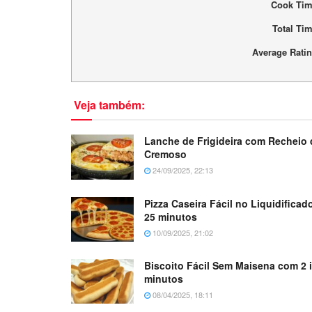
Cook Ti
Total Ti
Average Rati
Veja também:
Lanche de Frigideira com Recheio 
Cremoso
24/09/2025, 22:13
Pizza Caseira Fácil no Liquidifica
25 minutos
10/09/2025, 21:02
Biscoito Fácil Sem Maisena com 2 
minutos
08/04/2025, 18:11