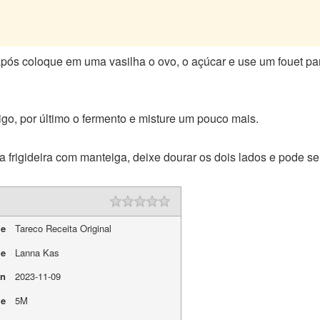
pós coloque em uma vasilha o ovo, o açúcar e use um fouet para
igo, por último o fermento e misture um pouco mais.
 frigideira com manteiga, deixe dourar os dois lados e pode ser
me
Tareco Receita Original
me
Lanna Kas
On
2023-11-09
me
5M