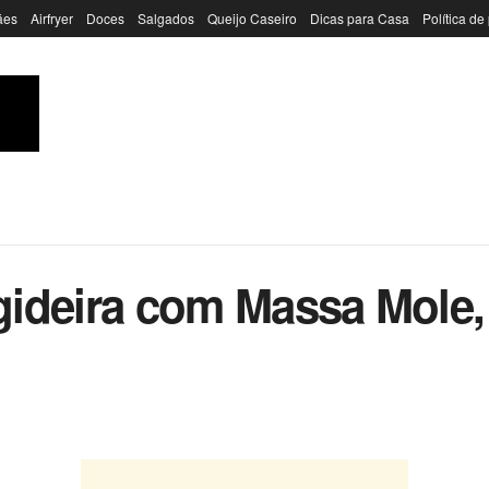
ães
Airfryer
Doces
Salgados
Queijo Caseiro
Dicas para Casa
Política de
rigideira com Massa Mole