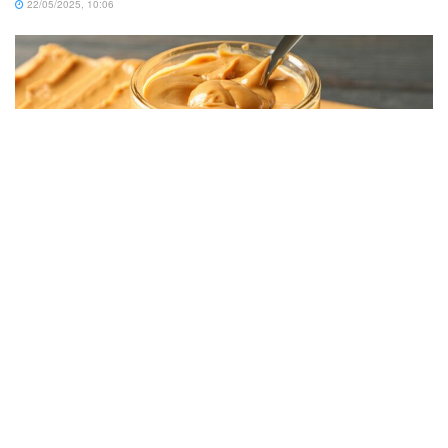
22/05/2025, 10:06
RECEITAS
Receita De Pasta De Amendoim No Liquidificador Com 2
Ingredientes Fáceis
03/10/2025, 21:05