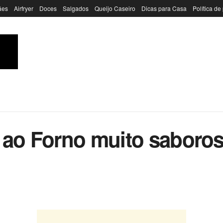
ães
Airfryer
Doces
Salgados
Queijo Caseiro
Dicas para Casa
Política de
 ao Forno muito saboros