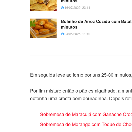
minutos
16/07/2025, 23:11
Bolinho de Arroz Cozido com Batat
minutos
24/05/2025, 11:46
Em seguida leve ao forno por uns 25-30 minutos,
Por fim misture então o pão esmigalhado, a mant
obtenha uma crosta bem douradinha. Depois retir
Sobremesa de Maracujá com Ganache Croca
Sobremesa de Morango com Toque de Choco