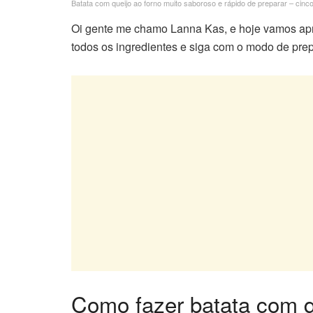
Batata com queijo ao forno muito saboroso e rápido de preparar – cin
Oi gente me chamo Lanna Kas, e hoje vamos apre
todos os ingredientes e siga com o modo de prep
Como fazer batata com q