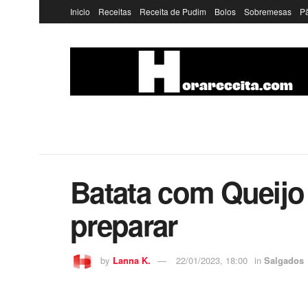
Inicio
Receitas
Receita de Pudim
Bolos
Sobremesas
P
Batata com Queijo
preparar
by
Lanna K.
22/01/2023, 18:00
in
Salgados