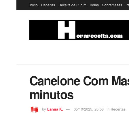
Inicio
Receitas
Receita de Pudim
Bolos
Sobremesas
P
Canelone Com Mass
minutos
by
Lanna K.
05/10/2025, 20:53
in
Receitas