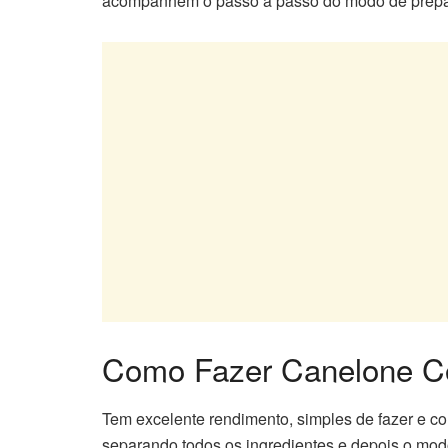
acompanhem o passo a passo do modo de prepa
Como Fazer Canelone C
Tem excelente rendimento, simples de fazer e c
separando todos os ingredientes e depois o mo