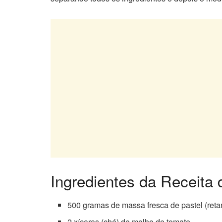
Ingredientes da Receit
500 gramas de massa fresca de pastel (reta
2 xícaras (chá) de molho de tomate