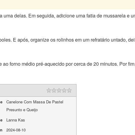
da uma delas. Em seguida, adicione uma fatia de mussarela e 
les. E após, organize os rolinhos em um refratário untado, d
e ao forno médio pré-aquecido por cerca de 20 minutos. Por fim
me
Canelone Com Massa De Pastel
Presunto e Queijo
me
Lanna Kas
On
2024-08-10