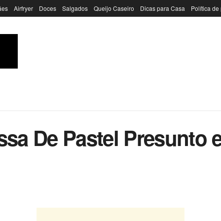
ães
Airfryer
Doces
Salgados
Queijo Caseiro
Dicas para Casa
Política de
a De Pastel Presunto e