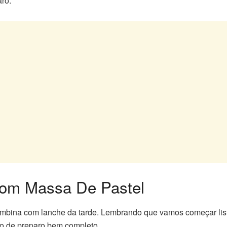
ro.
om Massa De Pastel
ombina com lanche da tarde. Lembrando que vamos começar list
do de preparo bem completo.