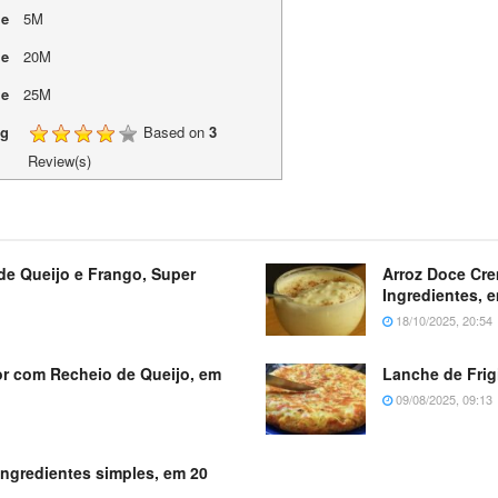
me
5M
me
20M
me
25M
ng
Based on
3
Review(s)
de Queijo e Frango, Super
Arroz Doce Cr
Ingredientes, 
18/10/2025, 20:54
dor com Recheio de Queijo, em
Lanche de Frig
09/08/2025, 09:13
ingredientes simples, em 20