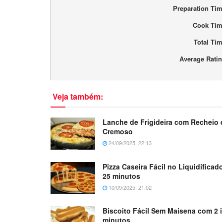
Preparation Ti
Cook Ti
Total Ti
Average Rati
Veja também:
Lanche de Frigideira com Recheio 
Cremoso
24/09/2025, 22:13
Pizza Caseira Fácil no Liquidifica
25 minutos
10/09/2025, 21:02
Biscoito Fácil Sem Maisena com 2 
minutos