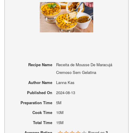
Recipe Name
Receita de Mousse De Maracujá
Cremoso Sem Gelatina
Author Name
Lanna Kas
Published On
2024-08-13
Preparation Time
5M
Cook Time
10M
Total Time
15M
Average Rating
Based on
3