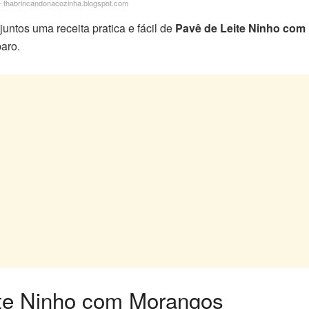
 thabrincandonacozinha.blogspot.com
untos uma receita pratica e fácil de
Pavê de Leite Ninho com
aro.
te Ninho com Morangos