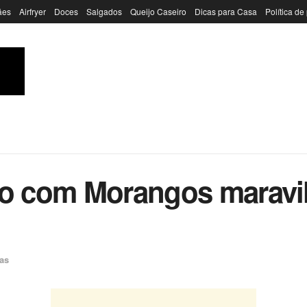
ães
Airfryer
Doces
Salgados
Queijo Caseiro
Dicas para Casa
Política de
ho com Morangos maravi
as