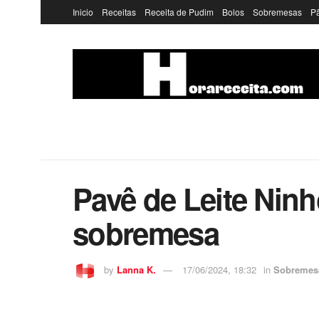
Inicio
Receitas
Receita de Pudim
Bolos
Sobremesas
P
Pavê de Leite Nin
sobremesa
by
Lanna K.
17/06/2024, 18:32
in
Sobremes