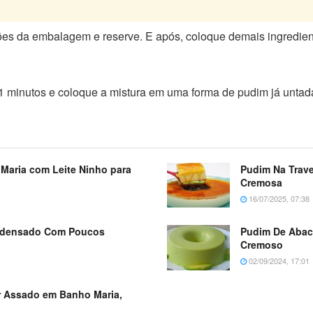
ções da embalagem e reserve. E após, coloque demais ingrediente
s 1 minutos e coloque a mistura em uma forma de pudim já untad
Maria com Leite Ninho para
Pudim Na Trave
Cremosa
16/07/2025, 07:38
ondensado Com Poucos
Pudim De Abaca
Cremoso
02/09/2024, 17:01
r Assado em Banho Maria,