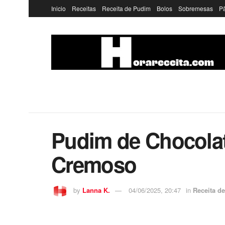
Inicio
Receitas
Receita de Pudim
Bolos
Sobremesas
P
Pudim de Chocolat
Cremoso
by
Lanna K.
04/06/2025, 20:47
in
Receita d