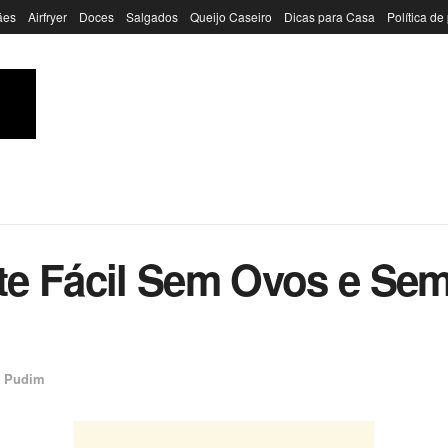
ães
Airfryer
Doces
Salgados
Queijo Caseiro
Dicas para Casa
Política de
e Fácil Sem Ovos e Sem
e Pudim