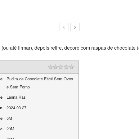
 (ou até firmar), depois retire, decore com raspas de chocolate (
me
Pudim de Chocolate Fácil Sem Ovos
e Sem Forno
me
Lanna Kas
On
2024-03-27
me
5M
me
20M