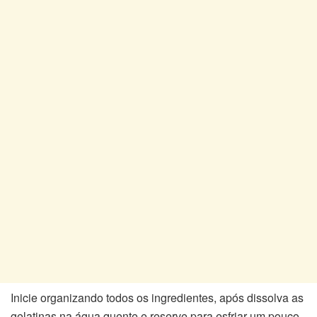
Inicie organizando todos os ingredientes, após dissolva as
gelatinas na água quente e reserve para esfriar um pouco.