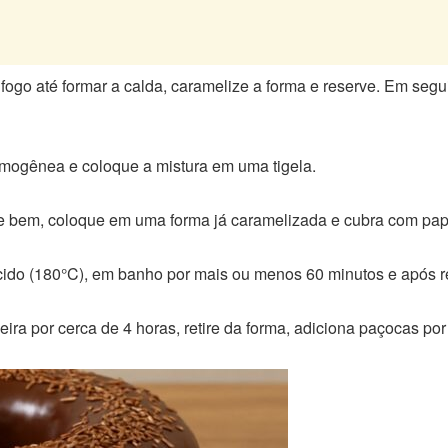
go até formar a calda, caramelize a forma e reserve. Em seguid
omogênea e coloque a mistura em uma tigela.
ure bem, coloque em uma forma já caramelizada e cubra com pap
ido (180°C), em banho por mais ou menos 60 minutos e após ret
deira por cerca de 4 horas, retire da forma, adiciona paçocas por