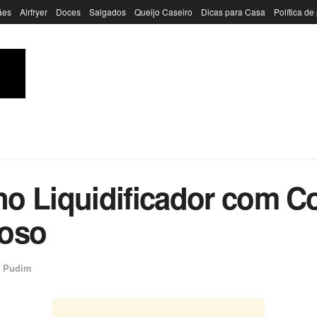
ães
Airfryer
Doces
Salgados
Queijo Caseiro
Dicas para Casa
Política de
o Liquidificador com C
moso
e Pudim