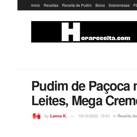
Inicio
Receitas
Receita de Pudim
Bolos
Sobremesas
P
Pudim de Paçoca n
Leites, Mega Cre
by
Lanna K.
19/12/2023, 15:01
in
Receita d