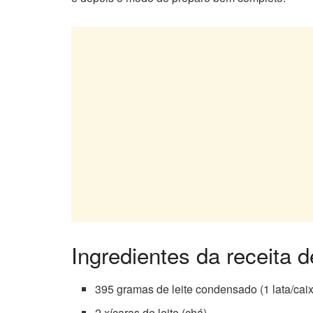
Ingredientes da receita 
395 gramas de leite condensado (1 lata/cai
2 xícaras de leite (chá)