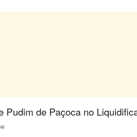
de Pudim de Paçoca no Liquidific
xa)