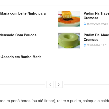
Maria com Leite Ninho para
Pudim Na Trave
Cremosa
16/07/2025, 07:38
ondensado Com Poucos
Pudim De Abaca
Cremoso
02/09/2024, 17:01
r Assado em Banho Maria,
ira por 3 horas (ou até firmar), retire o pudim, coloque a calda