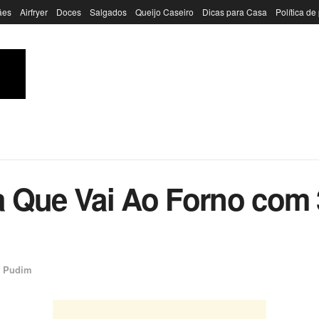
ães
Airfryer
Doces
Salgados
Queijo Caseiro
Dicas para Casa
Política de
 Que Vai Ao Forno com 
e Pudim