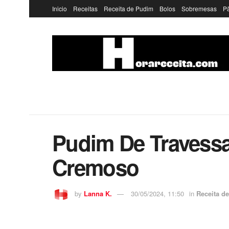
Inicio
Receitas
Receita de Pudim
Bolos
Sobremesas
P
Pudim De Travessa
Cremoso
by
Lanna K.
30/05/2024, 11:50
in
Receita d