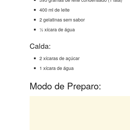
400 ml de leite
2 gelatinas sem sabor
½ xícara de água
Calda:
2 xícaras de açúcar
1 xícara de água
Modo de Preparo: