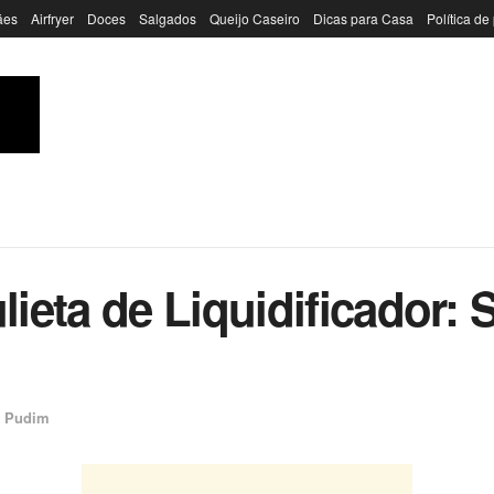
ães
Airfryer
Doces
Salgados
Queijo Caseiro
Dicas para Casa
Política de
eta de Liquidificador: 
e Pudim