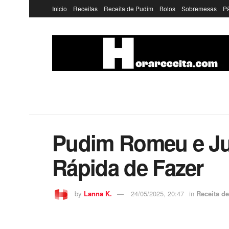
Inicio
Receitas
Receita de Pudim
Bolos
Sobremesas
P
Pudim Romeu e Juli
Rápida de Fazer
by
Lanna K.
24/05/2025, 20:47
in
Receita d