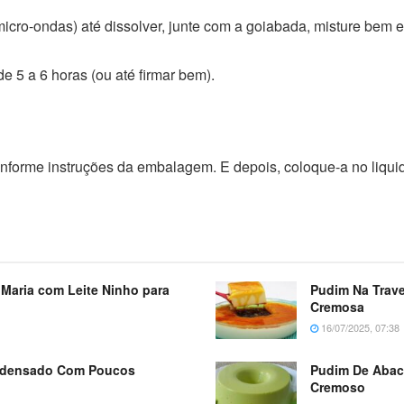
micro-ondas) até dissolver, junte com a goiabada, misture bem
de 5 a 6 horas (ou até firmar bem).
onforme instruções da embalagem. E depois, coloque-a no liquid
Maria com Leite Ninho para
Pudim Na Trave
Cremosa
16/07/2025, 07:38
ondensado Com Poucos
Pudim De Abaca
Cremoso