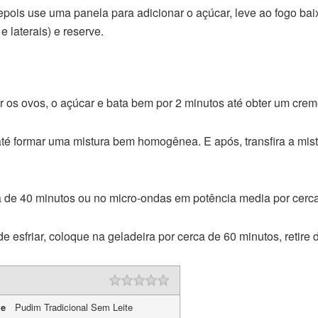
pois use uma panela para adicionar o açúcar, leve ao fogo baix
 laterais) e reserve.
r os ovos, o açúcar e bata bem por 2 minutos até obter um cre
 até formar uma mistura bem homogênea. E após, transfira a mi
a de 40 minutos ou no micro-ondas em potência media por cerca
de esfriar, coloque na geladeira por cerca de 60 minutos, retire 
me
Pudim Tradicional Sem Leite