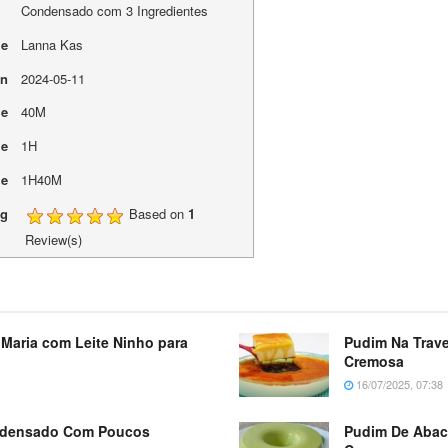
Condensado com 3 Ingredientes
me
Lanna Kas
On
2024-05-11
me
40M
me
1H
me
1H40M
ng
Based on
1
Review(s)
Maria com Leite Ninho para
Pudim Na Trave
Cremosa
16/07/2025, 07:38
ondensado Com Poucos
Pudim De Abaca