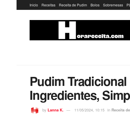
Inicio
Receitas
Receita de Pudim
Bolos
Sobremesas
P
Pudim Tradiciona
Ingredientes, Sim
by
Lanna K.
11/05/2024, 10:15
in
Receita d