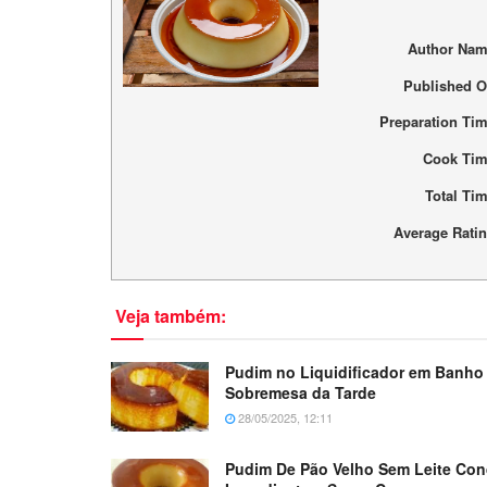
Author Na
Published 
Preparation Ti
Cook Ti
Total Ti
Average Rati
Veja também:
Pudim no Liquidificador em Banho 
Sobremesa da Tarde
28/05/2025, 12:11
Pudim De Pão Velho Sem Leite C