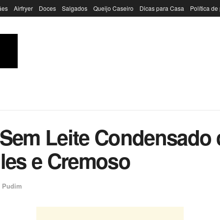
ães
Airfryer
Doces
Salgados
Queijo Caseiro
Dicas para Casa
Política de
l Sem Leite Condensado
ples e Cremoso
e Pudim