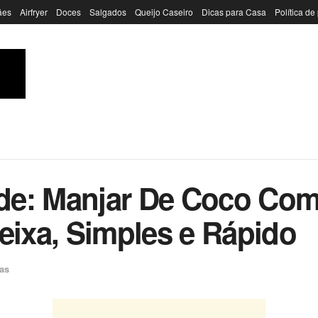
ães
Airfryer
Doces
Salgados
Queijo Caseiro
Dicas para Casa
Política de
de: Manjar De Coco Com
ixa, Simples e Rápido
as