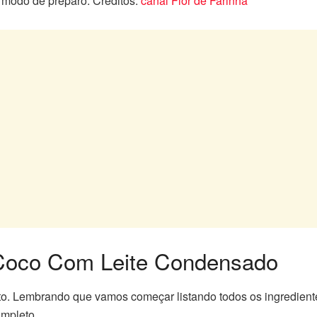
modo de preparo. Créditos:
canal Flor de Farinha
Coco Com Leite Condensado
. Lembrando que vamos começar listando todos os ingrediente
ompleto.