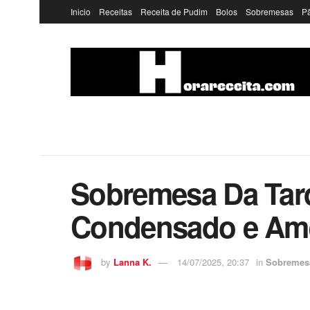
Inicio
Receitas
Receita de Pudim
Bolos
Sobremesas
P
Sobremesa Da Tar
Condensado e Ame
by
Lanna K.
14/07/2025, 20:37
in
Sobremes